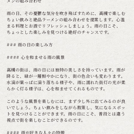
メンの組み合わせ
雨の日、その憂鬱な気分を吹き飛ばすために、高槻で楽しむ
ちょい飲みと絶品ラーメンの組み合わせを提案します。心温
まる料理とお酒でリフレッシュしましょう。雨の日こそ、
ちょっとした楽しみを見つける絶好のチャンスです。
### 雨の日の楽しみ方
#### 心を和ませる雨の風景
高槻の街は、雨の日には独特の美しさを持っています。雨が
降ると、緑が一層鮮やかになり、街の色合いも変わります。
水滴が葉っぱに滴り落ちる様子や、雨に濡れた街灯の光が柔
らかく灯る様子は、心を和ませてくれるものです。
このような風景を楽しむには、まず少し外に出てみるのが良
いでしょう。ちょい飲みをしながら散策し、気になるスポッ
トを見つけることができます。雨の日にこそ、普段とは違う
視点で街を楽しむことができるのです。
#### 雨が好きな人々の特徴