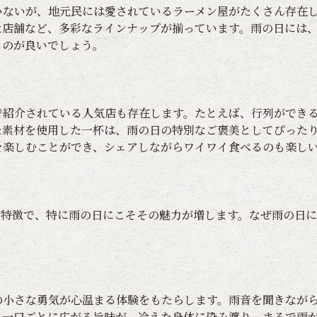
いないが、地元民には愛されているラーメン屋がたくさん存在
な店舗など、多彩なラインナップが揃っています。雨の日には
るのが良いでしょう。
で紹介されている人気店も存在します。たとえば、行列ができ
た素材を使用した一杯は、雨の日の特別なご褒美としてぴった
を楽しむことができ、シェアしながらワイワイ食べるのも楽し
が特徴で、特に雨の日にこそその魅力が増します。なぜ雨の日
の小さな勇気が心温まる体験をもたらします。雨音を聞きなが
。一口ごとに広がる旨味が、冷えた身体に染み渡り、まるで雨