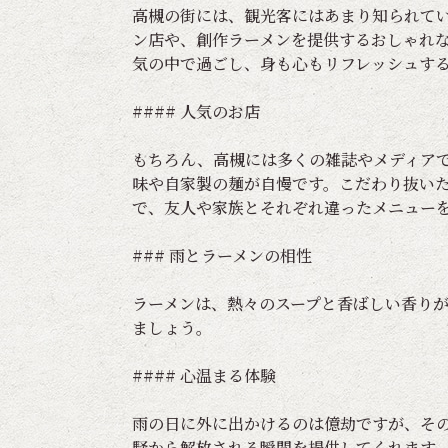
高槻の街には、観光客にはあまり知られて
ン店や、創作ラーメンを提供するおしゃれ
気の中で過ごし、身も心もリフレッシュす
#### 人気のお店
もちろん、高槻には多くの雑誌やメディア
味や自家製の麺が自慢です。こだわり抜い
で、友人や家族とそれぞれ違ったメニュー
### 雨とラーメンの相性
ラーメンは、熱々のスープと香ばしい香り
ましょう。
#### 心温まる体験
雨の日に外に出かけるのは億劫ですが、そ
騒から解放される瞬間を提供してくれます